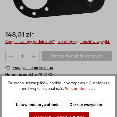
148,51 zł*
Ceny zawierają podatek VAT, nie obejmują kosztów wysyłki.
Ilość produktu: Proszę wprowadzić żądan
Proszę dodać do koszyka
Proszę dodać do notatnika
Numer produktu:
YSGDS05
Ta strona używa plików cookie, aby zapewnić Ci najlepszą
custom_versand
Artykuł + opakowanie
możliwą funkcjonalność.
Więcej informacji
.
Metody płatności
Ustawienia prywatności
Odrzuć wszystkie