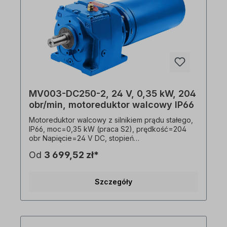
MV003-DC250-2, 24 V, 0,35 kW, 204
obr/min, motoreduktor walcowy IP66
Motoreduktor walcowy z silnikiem prądu stałego,
IP66, moc=0,35 kW (praca S2), prędkość=204
obr Napięcie=24 V DC, stopień
ochrony=przekładnia IP55, silnik IP66, pobór
Od
3 699,52 zł*
prądu=24 V/20,5 A, Tryb pracy=S2 (praca
krótkotrwała), wał=20 mm x 40 mm, prędkość
silnika=2 bieguny, przełożenie (i)=14,67, Moment
Szczegóły
obrotowy=18,0 Nm, współczynnik serwisowy
(fs)=4,0, połączenie=śruba zaciskowa,
waga=16,2 kg Opcjonalnie dostępny jest
zewnętrzny regulator prędkości. przekładnia
może być obsługiwana w obu kierunkach obrotu i