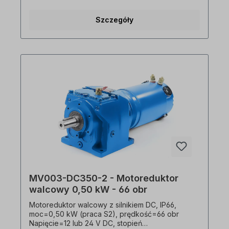
(praca krótkotrwała), wał=20 mm x 40 mm,
prędkość silnika=2 bieguny, przełożenie (i)=19,17
Szczegóły
Moment obrotowy=30,0 Nm, współczynnik
serwisowy (fs)=2,7, połączenie=śruba zaciskowa,
waga=17,3 kg Opcjonalnie dostępny jest
zewnętrzny regulator prędkości. Przekładnia
może być obsługiwana w obu kierunkach obrotu i
obejmuje napełnianie olejem przy dostawie.
Zgodnie z normami VDE 0105 i IEC 364, wszelkie
prace związane z elektrycznym napędem Mogą
być wykonywane wyłącznie przez
wykwalifikowany personel. Wszystkie zdjęcia
produktów są niewiążącymi przykładami!
Zastrzega się prawo do zmian technicznych.
Proszę wybrać żądaną pozycję instalacji i wersję
podczas składania zamówienia!
MV003-DC350-2 - Motoreduktor
walcowy 0,50 kW - 66 obr
Motoreduktor walcowy z silnikiem DC, IP66,
moc=0,50 kW (praca S2), prędkość=66 obr
Napięcie=12 lub 24 V DC, stopień