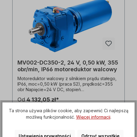
Zgodnie z normami VDE 0105 i IEC 364, wszelkie
prace związane z elektrycznym napędem Mogą
być wykonywane wyłącznie przez
wykwalifikowany personel. Wszystkie zdjęcia
produktów są niewiążącymi przykładami!
Zastrzega się prawo do zmian technicznych.
Proszę wybrać żądaną pozycję instalacji i wersję
podczas składania zamówienia!
MV002-DC350-2, 24 V, 0,50 kW, 355
obr/min, IP66 motoreduktor walcowy
Motoreduktor walcowy z silnikiem prądu stałego,
IP66, moc=0,50 kW (praca S2), prędkość=355
obr Napięcie=24 V DC, stopień
ochrony=przekładnia IP55, silnik IP66, pobór
Od
4 132,05 zł*
prądu=24 V/29,4 A, Tryb pracy=S2 (praca
krótkotrwała), wał=20 mm x 40 mm, prędkość
Ta strona używa plików cookie, aby zapewnić Ci najlepszą
silnika=2 bieguny, przełożenie (i)=8,45 Moment
Szczegóły
możliwą funkcjonalność.
Więcej informacji
.
obrotowy=13,0 Nm, współczynnik serwisowy
(fs)=4,0, połączenie=śruba zaciskowa,
waga=16,3 kg Opcjonalnie dostępny jest
zewnętrzny regulator prędkości. przekładnia
Ustawienia prywatności
Odrzuć wszystkie