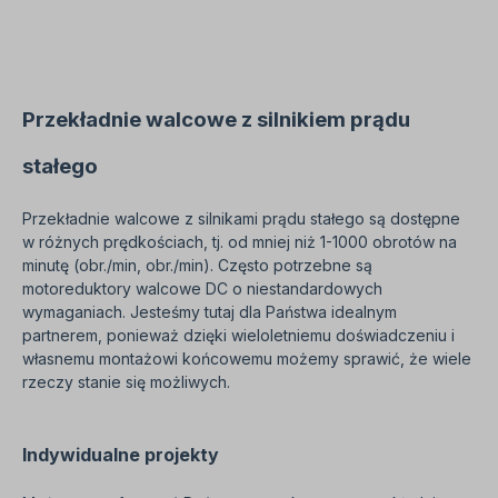
wykwalifikowany personel. Wszystkie zdjęcia
produktów są niewiążącymi przykładami!
Zastrzega się prawo do zmian technicznych.
Proszę wybrać żądaną pozycję instalacji i wersję
podczas składania zamówienia!
Przekładnie walcowe z silnikiem prądu
stałego
Przekładnie walcowe z silnikami prądu stałego są dostępne
w różnych prędkościach, tj. od mniej niż 1-1000 obrotów na
minutę (obr./min, obr./min). Często potrzebne są
motoreduktory walcowe DC o niestandardowych
wymaganiach. Jesteśmy tutaj dla Państwa idealnym
partnerem, ponieważ dzięki wieloletniemu doświadczeniu i
własnemu montażowi końcowemu możemy sprawić, że wiele
rzeczy stanie się możliwych.
Indywidualne projekty