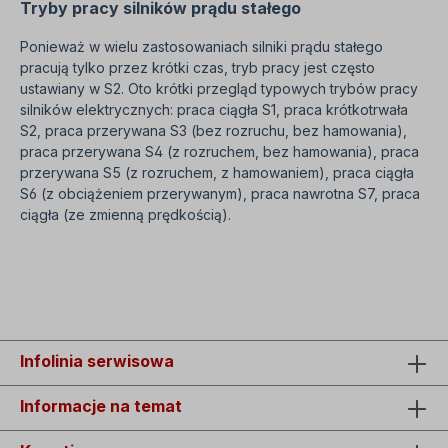
Tryby pracy silników prądu stałego
Ponieważ w wielu zastosowaniach silniki prądu stałego
pracują tylko przez krótki czas, tryb pracy jest często
ustawiany w S2. Oto krótki przegląd typowych trybów pracy
silników elektrycznych: praca ciągła S1, praca krótkotrwała
S2, praca przerywana S3 (bez rozruchu, bez hamowania),
praca przerywana S4 (z rozruchem, bez hamowania), praca
przerywana S5 (z rozruchem, z hamowaniem), praca ciągła
S6 (z obciążeniem przerywanym), praca nawrotna S7, praca
ciągła (ze zmienną prędkością).
SEO=Proszę kupić przekładnię z silnikiem DC + regulator
prędkości! Przekładnia walcowa z silnikiem prądu stałego.
Infolinia serwisowa
Informacje na temat