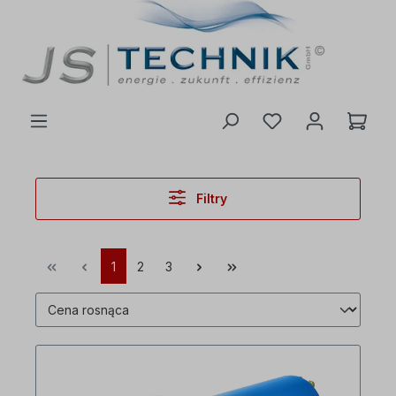
ć do głównej treści
Filtry
1
2
3