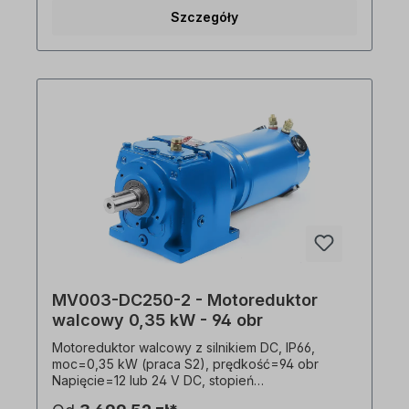
prędkość silnika=2 bieguny, przełożenie (i)=45,18
Szczegóły
Moment obrotowy=54,0 Nm, współczynnik
serwisowy (fs)=1,5, połączenie=śruba zaciskowa,
waga=16,2 kg Opcjonalnie dostępny jest
zewnętrzny regulator prędkości. Przekładnia
może być obsługiwana w obu kierunkach
obrotów i obejmuje napełnianie olejem przy
dostawie. Zgodnie z normami VDE 0105 i IEC 364,
wszelkie prace związane z elektrycznym
napędem Mogą być wykonywane wyłącznie
przez wykwalifikowany personel. Wszystkie
zdjęcia produktów są niewiążącymi przykładami!
Zastrzega się prawo do zmian technicznych.
Proszę wybrać żądaną pozycję instalacji i wersję
podczas składania zamówienia!
MV003-DC250-2 - Motoreduktor
walcowy 0,35 kW - 94 obr
Motoreduktor walcowy z silnikiem DC, IP66,
moc=0,35 kW (praca S2), prędkość=94 obr
Napięcie=12 lub 24 V DC, stopień
ochrony=przekładnia IP55, silnik IP66, pobór