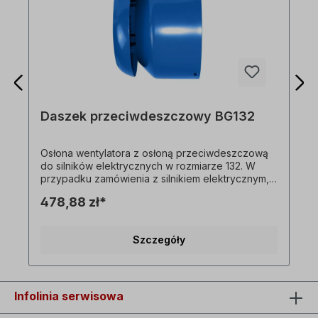
Daszek przeciwdeszczowy BG132
Osłona wentylatora z osłoną przeciwdeszczową
do silników elektrycznych w rozmiarze 132. W
przypadku zamówienia z silnikiem elektrycznym,
osłona przeciwdeszczowa jest montowana
478,88 zł*
bezpośrednio na silniku elektrycznym. Wszystkie
zdjęcia produktów są niewiążącymi przykładami!
Zastrzega się prawo do zmian technicznych.
Szczegóły
Infolinia serwisowa