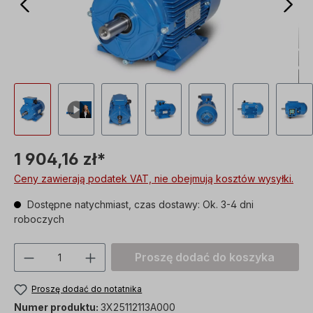
1 904,16 zł*
Ceny zawierają podatek VAT, nie obejmują kosztów wysyłki.
Dostępne natychmiast, czas dostawy: Ok. 3-4 dni
roboczych
Ilość produktu: Proszę wprowadzić żądan
Proszę dodać do koszyka
Proszę dodać do notatnika
Numer produktu:
3X25112113A000