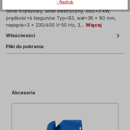
Opis
- Nadruk
Silnik trójfazowy, silnik elektryczny, moc=3 kW,
prędkość=6 biegunów Typ=B3, wał=38 x 80 mm,
napięcie=3 x 230/400 V-50 Hz, 3…
Więcej
Właściwości
Pliki do pobrania
Akcesoria