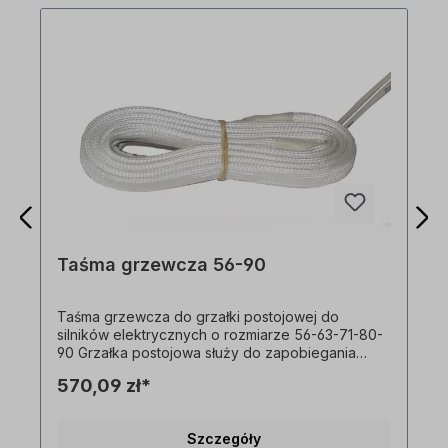
Taśma grzewcza 56-90
Taśma grzewcza do grzałki postojowej do
silników elektrycznych o rozmiarze 56-63-71-80-
90 Grzałka postojowa służy do zapobiegania
tworzeniu się wilgoci kondensacyjnej podczas
570,09 zł*
przerw w pracy.
Szczegóły