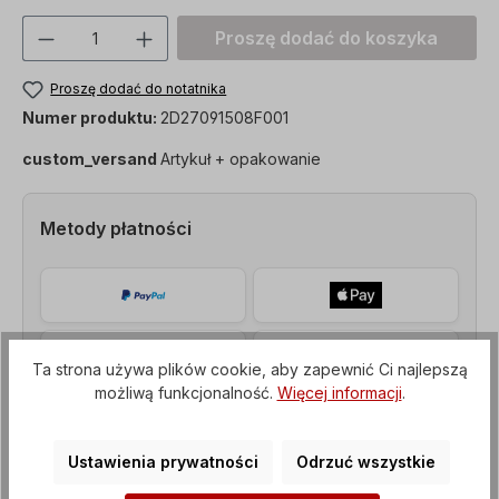
Ilość produktu: Proszę wprowadzić żądan
Proszę dodać do koszyka
Proszę dodać do notatnika
Numer produktu:
2D27091508F001
custom_versand
Artykuł + opakowanie
Metody płatności
Ta strona używa plików cookie, aby zapewnić Ci najlepszą
możliwą funkcjonalność.
Więcej informacji
.
Ustawienia prywatności
Odrzuć wszystkie