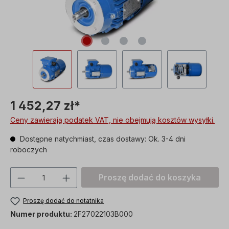
1 452,27 zł*
Ceny zawierają podatek VAT, nie obejmują kosztów wysyłki.
Dostępne natychmiast, czas dostawy: Ok. 3-4 dni
roboczych
Ilość produktu: Proszę wprowadzić żądan
Proszę dodać do koszyka
Proszę dodać do notatnika
Numer produktu:
2F27022103B000