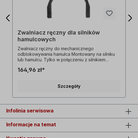
Zwalniacz ręczny dla silników
hamulcowych
Zwalniacz ręczny do mechanicznego
odblokowywania hamulca Montowany na silniku
lub hamulcu. Tylko w połączeniu z silnikiem
hamulca JS. Nie można zamówić osobno!
164,96 zł*
Wszystkie zdjęcia produktów są niewiążącymi
przykładami! Zastrzega się prawo do zmian
technicznych.
Szczegóły
Infolinia serwisowa
Informacje na temat