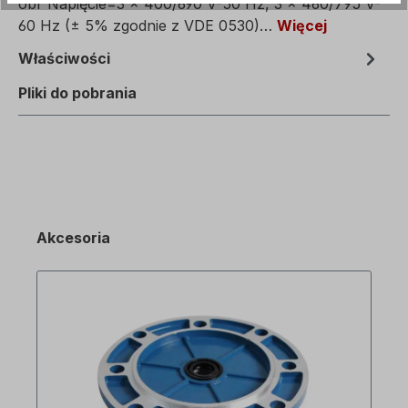
obr Napięcie=3 x 400/690 V-50 Hz, 3 x 460/795 V-
60 Hz (± 5% zgodnie z VDE 0530)…
Więcej
Właściwości
Pliki do pobrania
Akcesoria