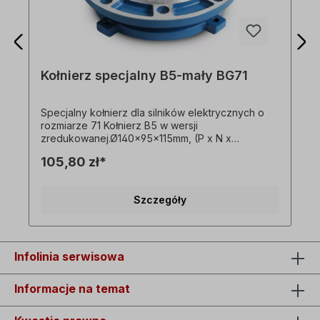
Kołnierz specjalny B5-mały BG71
Specjalny kołnierz dla silników elektrycznych o
rozmiarze 71 Kołnierz B5 w wersji
zredukowanej.Ø140x95x115mm, (P x N x
M)Otwór=4 x Ø10mm Specjalne kołnierze nie
105,80 zł*
pasują do silników w zmniejszonym rozmiarze!
tylko dopłata w ramach wymiany - niedostępne
pojedynczo!
Szczegóły
Infolinia serwisowa
Informacje na temat