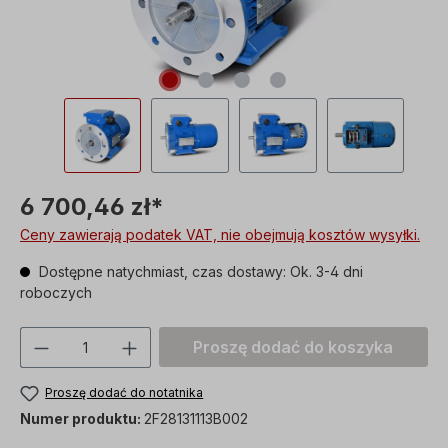
6 700,46 zł*
Ceny zawierają podatek VAT, nie obejmują kosztów wysyłki.
Dostępne natychmiast, czas dostawy: Ok. 3-4 dni
roboczych
Ilość produktu: Proszę wprowadzić żądan
Proszę dodać do koszyka
Proszę dodać do notatnika
Numer produktu:
2F28131113B002