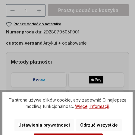
Ilość produktu: Proszę wprowadzić żądan
Proszę dodać do koszyka
Proszę dodać do notatnika
Numer produktu:
2D28070506F001
custom_versand
Artykuł + opakowanie
Metody płatności
Ta strona używa plików cookie, aby zapewnić Ci najlepszą
możliwą funkcjonalność.
Więcej informacji
.
Ustawienia prywatności
Odrzuć wszystkie