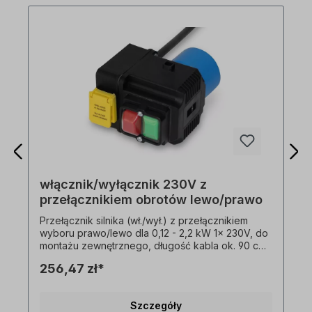
włącznik/wyłącznik 230V z
przełącznikiem obrotów lewo/prawo
Przełącznik silnika (wł./wył.) z przełącznikiem
wyboru prawo/lewo dla 0,12 - 2,2 kW 1x 230V, do
montażu zewnętrznego, długość kabla ok. 90 cm,
Opis: - wyzwalacz podnapięciowy,- zdolność
256,47 zł*
przełączania 16 A - 1x230V,- temperatura
otoczenia -5°C do +40°C- wtyczka kołnierzowa
1x230 V. Przełączanie kierunku obrotów tylko
Szczegóły
przy zatrzymanym silniku!