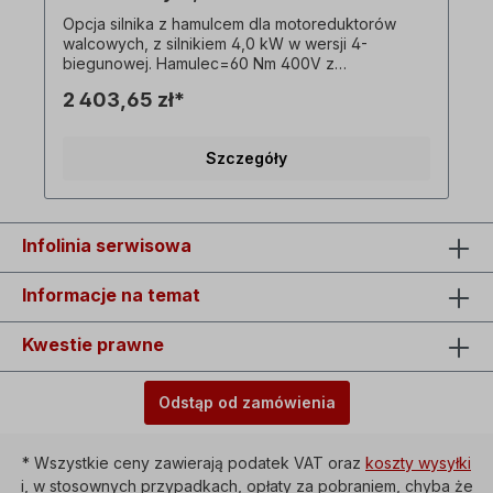
Opcja silnika z hamulcem dla motoreduktorów
walcowych, z silnikiem 4,0 kW w wersji 4-
biegunowej. Hamulec=60 Nm 400V z
prostownikiem. ! Tylko dopłata za silnik z
2 403,65 zł*
hamulcem i dostępny tylko w połączeniu z
odpowiednim motoreduktorem trójfazowym!
Wszystkie zdjęcia produktów są niewiążącymi
Szczegóły
przykładami! Zastrzega się prawo do zmian
technicznych.
Infolinia serwisowa
Informacje na temat
Kwestie prawne
Odstąp od zamówienia
* Wszystkie ceny zawierają podatek VAT oraz
koszty wysyłki
i, w stosownych przypadkach, opłaty za pobraniem, chyba że