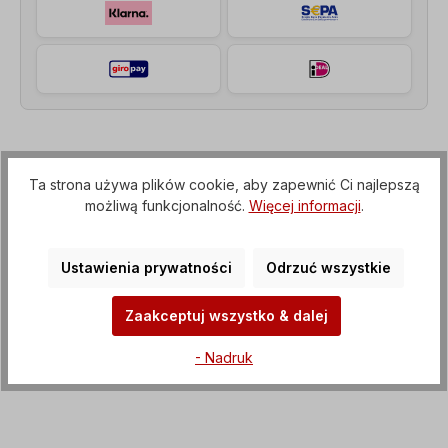
Opis
Ta strona używa plików cookie, aby zapewnić Ci najlepszą
Motoreduktor walcowy (przekładnia z kołnierzem
możliwą funkcjonalność.
Więcej informacji
.
IEC do silnika elektrycznego), Napięcie=3 x
400/690 V-50 Hz, 3 x 460/795 V-60…
Więcej
Ustawienia prywatności
Odrzuć wszystkie
Właściwości
Zaakceptuj wszystko & dalej
Pliki do pobrania
- Nadruk