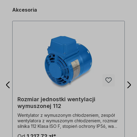
Akcesoria
Rozmiar jednostki wentylacji
wymuszonej 112
Wentylator z wymuszonym chłodzeniem, zespół
wentylatora z wymuszonym chłodzeniem, rozmiar
silnika 112 Klasa ISO F, stopień ochrony IP56, waga
3,7 kg, wielonapięciowy. 1x230 V-50 Hz, 45 W,
Od
1 217,72 zł*