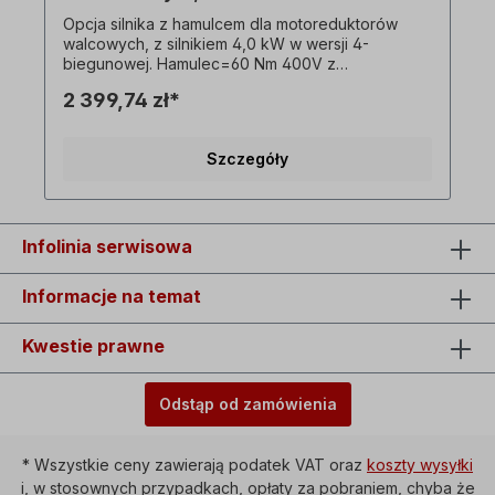
Opcja silnika z hamulcem dla motoreduktorów
walcowych, z silnikiem 4,0 kW w wersji 4-
biegunowej. Hamulec=60 Nm 400V z
prostownikiem. ! Tylko dopłata za silnik z
2 399,74 zł*
hamulcem i dostępny tylko w połączeniu z
odpowiednim motoreduktorem trójfazowym!
Wszystkie zdjęcia produktów są niewiążącymi
Szczegóły
przykładami! Zastrzega się prawo do zmian
technicznych.
Infolinia serwisowa
Informacje na temat
Kwestie prawne
Odstąp od zamówienia
* Wszystkie ceny zawierają podatek VAT oraz
koszty wysyłki
i, w stosownych przypadkach, opłaty za pobraniem, chyba że