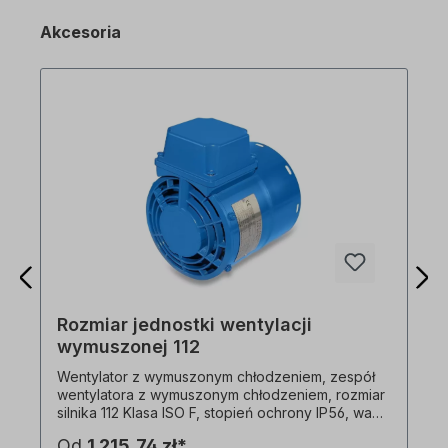
Akcesoria
Rozmiar jednostki wentylacji
wymuszonej 112
Wentylator z wymuszonym chłodzeniem, zespół
wentylatora z wymuszonym chłodzeniem, rozmiar
silnika 112 Klasa ISO F, stopień ochrony IP56, waga
3,7 kg, wielonapięciowy. 1x230 V-50 Hz, 45 W,
Od
1 215,74 zł*