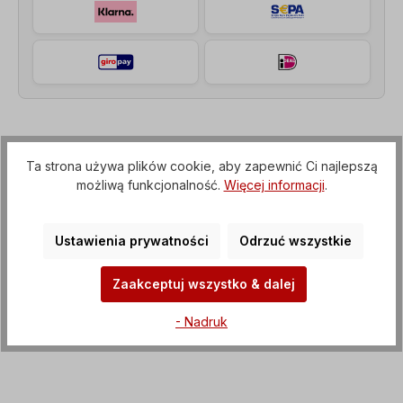
Opis
Ta strona używa plików cookie, aby zapewnić Ci najlepszą
Motoreduktor walcowy (przekładnia z kołnierzem
możliwą funkcjonalność.
Więcej informacji
.
IEC do silnika elektrycznego), Napięcie=3 x
400/690 V-50 Hz, 3 x 460/795 V-60…
Więcej
Ustawienia prywatności
Odrzuć wszystkie
Właściwości
Zaakceptuj wszystko & dalej
Pliki do pobrania
- Nadruk