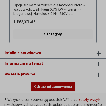
Opcja silnika z hamulcem dla motoreduktorów
walcowych, z silnikiem 0,75 kW w wersji 4-
biegunowej. Hamulec=12 Nm 230V z
prostownikiem. ! Tylko dopłata za silnik z
1 197,81 zł*
hamulcem i dostępny tylko w połączeniu z
odpowiednim motoreduktorem trójfazowym!
Wszystkie zdjęcia produktów są niewiążącymi
Szczegóły
przykładami! Zastrzega się prawo do zmian
technicznych.
Infolinia serwisowa
Informacje na temat
Kwestie prawne
Odstąp od zamówienia
* Wszystkie ceny zawierają podatek VAT oraz
koszty wysyłki
i, w stosownych przypadkach, opłaty za pobraniem, chyba że