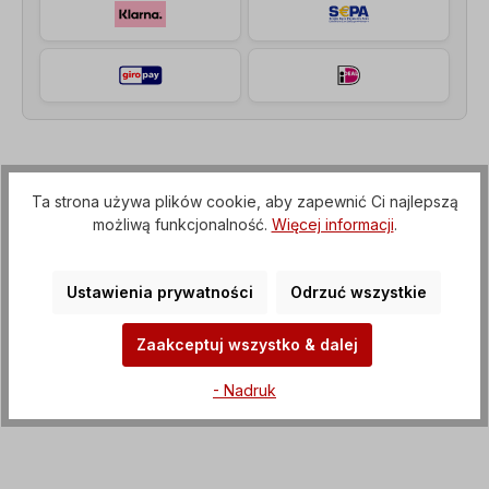
Opis
Ta strona używa plików cookie, aby zapewnić Ci najlepszą
Motoreduktor walcowy (przekładnia z kołnierzem
możliwą funkcjonalność.
Więcej informacji
.
IEC do silnika elektrycznego), Napięcie=3 x
230/400 V-50 Hz, 3 x 265/460 V-60…
Więcej
Ustawienia prywatności
Odrzuć wszystkie
Właściwości
Zaakceptuj wszystko & dalej
Pliki do pobrania
- Nadruk