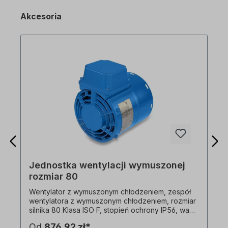
Akcesoria
Jednostka wentylacji wymuszonej
rozmiar 80
Wentylator z wymuszonym chłodzeniem, zespół
wentylatora z wymuszonym chłodzeniem, rozmiar
silnika 80 Klasa ISO F, stopień ochrony IP56, waga
2,7 kg, wielonapięciowy. 1x230 V-50 Hz, 35 W,
Od
876,92 zł*