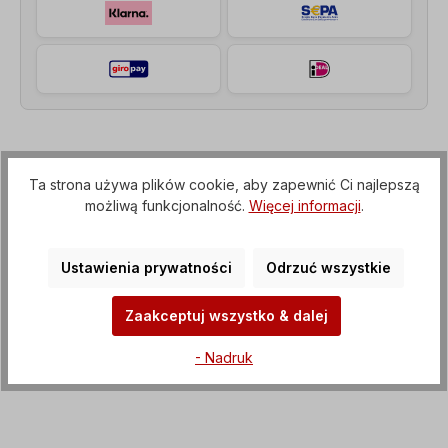
Opis
Ta strona używa plików cookie, aby zapewnić Ci najlepszą
Motoreduktor walcowy (przekładnia z kołnierzem
możliwą funkcjonalność.
Więcej informacji
.
IEC do silnika elektrycznego), Napięcie=3 x
230/400 V-50 Hz, 3 x 265/460 V-60…
Więcej
Ustawienia prywatności
Odrzuć wszystkie
Właściwości
Zaakceptuj wszystko & dalej
Pliki do pobrania
- Nadruk