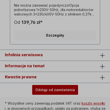
Nie można zamawiać pojedynczo!Opcja
jednofazowa 1x230V-50Hz, dla motoreduktorów
walcowych 3x230/400V-50Hz z silnikiem 0,37kW
w wersji 4-biegunowej, z kondensatorem
Od
139,76 zł*
roboczym i rozruchowym. ! Proszę używać
napędu tylko pod obciążeniem, moment
rozruchowy niższy niż w przypadku silnika
Szczegóły
trójfazowego! ! Dostępne tylko za dodatkową
opłatą za silnik i tylko w połączeniu z
odpowiednim motoreduktorem trójfazowym! ! Nie
można łączyć z opcją silnika z hamulcem!
Wszystkie zdjęcia produktów są niewiążącymi
Infolinia serwisowa
przykładami! Zastrzega się prawo do zmian
technicznych. Opcjonalnie: Włącznik/wyłącznik z
Informacje na temat
przełącznikiem zmiany kierunku obrotów
lewo/prawo, wyzwalacz podnapięciowy, Wtyczka
kołnierzowa=1 x 230 V, zdolność przełączania=16
Kwestie prawne
A, temperatura otoczenia=-5°C do +40°C, Kabel
między silnikiem a obudową przełącznika=ok. 90
cm.
Odstąp od zamówienia
* Wszystkie ceny zawierają podatek VAT oraz
koszty wysyłki
i, w stosownych przypadkach, opłaty za pobraniem, chyba że