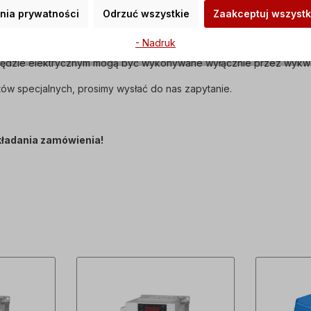
 i jest zgodny z normą IEC 60034-30:2008.
nia prywatności
Odrzuć wszystkie
Zaakceptuj wszystk
jest dostarczana z wlewem oleju.
- Nadruk
apędzie elektrycznym mogą być wykonywane wyłącznie przez wykwa
ów specjalnych, prosimy wysłać do nas zapytanie.
składania zamówienia!