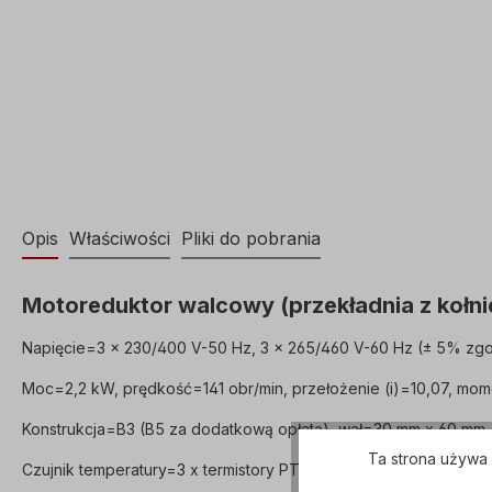
Opis
Właściwości
Pliki do pobrania
Motoreduktor walcowy (przekładnia z kołnie
Napięcie=3 x 230/400 V-50 Hz, 3 x 265/460 V-60 Hz (± 5% zgo
Moc=2,2 kW, prędkość=141 obr/min, przełożenie (i)=10,07, mom
Konstrukcja=B3 (B5 za dodatkową opłatą), wał=30 mm x 60 mm
Ta strona używa 
Czujnik temperatury=3 x termistory PTC, tryb pracy=S1- 100% 