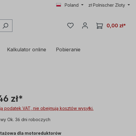
Poland
zł
Polnischer Zloty
0,00 zł*
Kalkulator online
Pobieranie
46 zł*
ą podatek VAT, nie obejmują kosztów wysyłki.
wy Ok. 36 dni roboczych
tażowa dla motoreduktorów