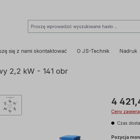
szę się z nami skontaktować
O JS-Technik
Nadruk
y 2,2 kW - 141 obr
4 421,
Ceny zawieraj
Czas dosta
Pozycja mon