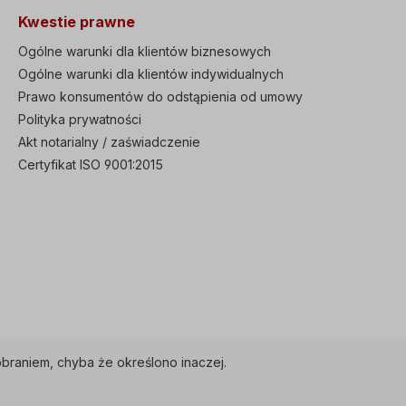
40 W, 0,19 A/0,12 A,
wymiary, montaż przelotowy
Kwestie prawne
/min, 142 m3/h3x
zintegrowany filtr EMC (C3)
V-60 Hz, 55 W,
Zgodność z globalnymi
Ogólne warunki dla klientów biznesowych
 A, 3400 obr/min, 142
normami CE, UL, cUL Proszę
Ogólne warunki dla klientów indywidualnych
er RAL5010, długość
używać Heavy Duty 150%
a 185 mm, Ø
Prawo konsumentów do odstąpienia od umowy
przez 1 min lub Normal Duty
na 197 mm Aby
120% przez 1 min Funkcja
Polityka prywatności
wać wentylator
automatycznego dostrajania
Akt notarialny / zaświadczenie
ny, należy zdjąć
podczas postoju lub obrotu
wentylatora
Zintegrowane bezpieczne
Certyfikat ISO 9001:2015
entylatora. Jeśli nie
zatrzymanie "STO" (Safe
żyć
Torque Off), redundantne
nia,należy skrócić
obwody wejściowe
rzypadku
zintegrowany wyświetlacz z
a z silnikiem,
prostą obsługą, możliwy
or zewnętrzny może
zewnętrzny wyświetlacz
ież dostarczony
zdalny Funkcja
ny. Proszę wybrać
inteligentnego kopiowania,
dla której S100 nie musi być
pod napięciem prosta
wymiana wentylatora, z
automatycznie wyświetlanym
braniem, chyba że określono inaczej.
czasem wymiany Sekwencje
PLC programowalne za