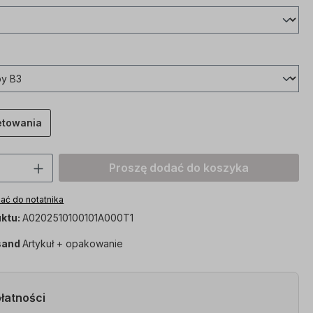
etowania
roduktu: Proszę wprowadzić żądaną wart
Proszę dodać do koszyka
ać do notatnika
ktu:
A0202510100101A000T1
sand
Artykuł + opakowanie
łatności