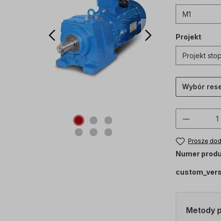
Projekt
Wybór res
Ilość p
Proszę dod
Numer produ
custom_ver
Metody p