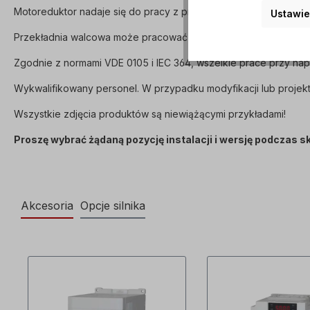
Motoreduktor nadaje się do pracy z przetwornicą częstotliwości
Ustawie
Przekładnia walcowa może pracować w obu kierunkach obrotu i 
Zgodnie z normami VDE 0105 i IEC 364, wszelkie prace przy n
Wykwalifikowany personel. W przypadku modyfikacji lub projekt
Wszystkie zdjęcia produktów są niewiążącymi przykładami!
Proszę wybrać żądaną pozycję instalacji i wersję podczas 
Akcesoria
Opcje silnika