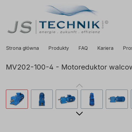
 wyszukiwania
Proszę przejść do głównej nawigacji
Strona główna
Produkty
FAQ
Kariera
Pro
MV202-100-4 - Motoreduktor walcow