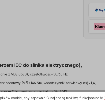
rzem IEC do silnika elektrycznego),
dnie z VDE 0530), częstotliwość=50/60 Hz.
ent obrotowy (M²)=146 Nm, współczynnik serwisowy (fs)=1,4,
, waga=41 kg, wykończenie farbą=RAL5010.
plików cookie, aby zapewnić Ci najlepszą możliwą funkcjonalność.
ED, skrzynka zaciskowa=górna (obrotowa).