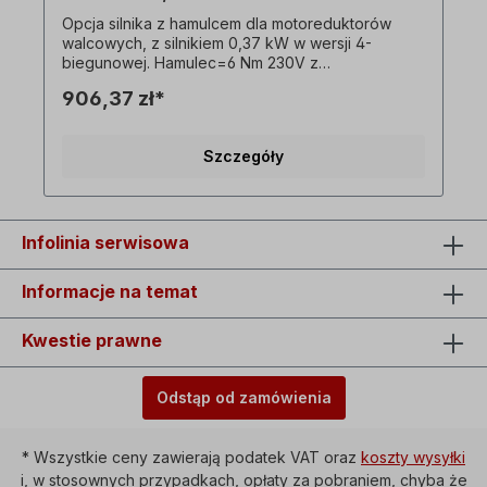
Opcja silnika z hamulcem dla motoreduktorów
walcowych, z silnikiem 0,37 kW w wersji 4-
biegunowej. Hamulec=6 Nm 230V z
prostownikiem. ! Tylko dopłata za silnik z
906,37 zł*
hamulcem i dostępny tylko w połączeniu z
odpowiednim motoreduktorem trójfazowym!
Wszystkie zdjęcia produktów są niewiążącymi
Szczegóły
przykładami! Zastrzega się prawo do zmian
technicznych.
Infolinia serwisowa
Informacje na temat
Kwestie prawne
Odstąp od zamówienia
* Wszystkie ceny zawierają podatek VAT oraz
koszty wysyłki
i, w stosownych przypadkach, opłaty za pobraniem, chyba że