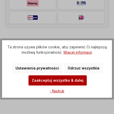
Opis
Ta strona używa plików cookie, aby zapewnić Ci najlepszą
Motoreduktor walcowy (przekładnia z kołnierzem
możliwą funkcjonalność.
Więcej informacji
.
IEC do silnika elektrycznego), Napięcie=3 x
230/400 V-50 Hz, 3 x 265/460 V-60…
Więcej
Ustawienia prywatności
Odrzuć wszystkie
Właściwości
Zaakceptuj wszystko & dalej
Pliki do pobrania
- Nadruk