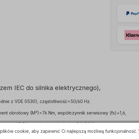
zem IEC do silnika elektrycznego),
dnie z VDE 0530), częstotliwość=50/60 Hz.
ent obrotowy (M²)=76 Nm, współczynnik serwisowy (fs)=1,6,
, waga=45,5 kg, wykończenie farbą=RAL5010.
plików cookie, aby zapewnić Ci najlepszą możliwą funkcjonalność.
ED, skrzynka zaciskowa=górna (obrotowa).