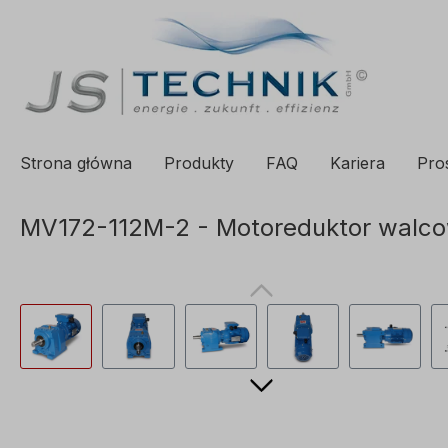
 wyszukiwania
Proszę przejść do głównej nawigacji
Strona główna
Produkty
FAQ
Kariera
Pro
MV172-112M-2 - Motoreduktor walco