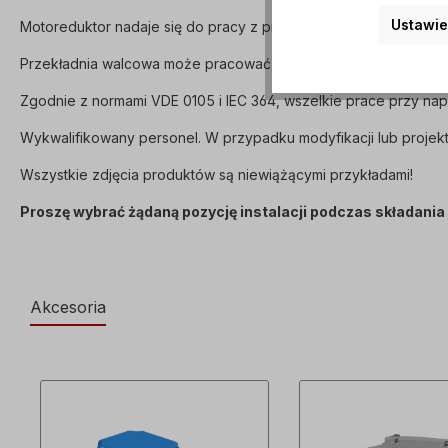
Ustawie
Motoreduktor nadaje się do pracy z przetwornicą częstotliwości
Przekładnia walcowa może pracować w obu kierunkach obrotu i 
Zgodnie z normami VDE 0105 i IEC 364, wszelkie prace przy n
Wykwalifikowany personel. W przypadku modyfikacji lub projekt
Wszystkie zdjęcia produktów są niewiążącymi przykładami!
Proszę wybrać żądaną pozycję instalacji podczas składani
Akcesoria