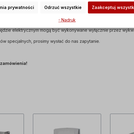
nia prywatności
Odrzuć wszystkie
Zaakceptuj wszystk
 i jest zgodny z normą IEC 60034-30:2008.
jest dostarczana z wlewem oleju.
- Nadruk
apędzie elektrycznym mogą być wykonywane wyłącznie przez wykwa
ów specjalnych, prosimy wysłać do nas zapytanie.
a zamówienia!