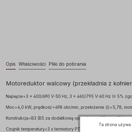
Opis
Właściwości
Pliki do pobrania
Motoreduktor walcowy (przekładnia z kołnier
Napięcie=3 x 400/690 V-50 Hz, 3 x 460/795 V-60 Hz (± 5% zgo
Moc=4,0 kW, prędkość=498 obr/min, przełożenie (i)=5,78, mom
Konstrukcja=B3 (B5 za dodatkową opłatą), wał=25 mm x 50 mm
Ta strona używa 
Czujnik temperatury=3 x termistory PTC, tryb pracy=S1- 100% 