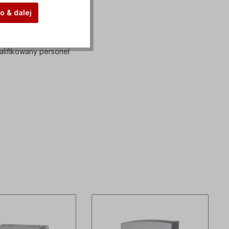
o & dalej
lifikowany personel