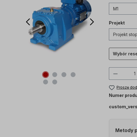
Projekt
Wybór res
Ilość p
Proszę dod
Numer produ
custom_ver
Metody p