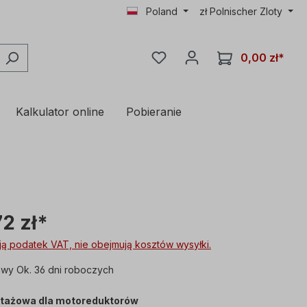
Poland
zł
Polnischer Zloty
0,00 zł*
Kalkulator online
Pobieranie
72 zł*
ą podatek VAT, nie obejmują kosztów wysyłki.
wy Ok. 36 dni roboczych
tażowa dla motoreduktorów