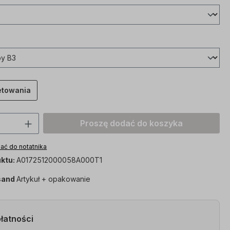
etowania
roduktu: Proszę wprowadzić żądaną wart
Proszę dodać do koszyka
ać do notatnika
ktu:
A0172512000058A000T1
sand
Artykuł + opakowanie
łatności