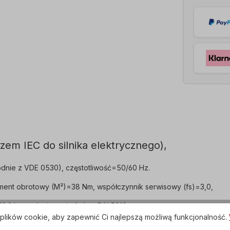
zem IEC do silnika elektrycznego),
dnie z VDE 0530), częstotliwość=50/60 Hz.
ment obrotowy (M²)=38 Nm, współczynnik serwisowy (fs)=3,0,
9,2 kg, wykończenie farbą=RAL5010.
plików cookie, aby zapewnić Ci najlepszą możliwą funkcjonalność.
ED, skrzynka zaciskowa=górna (obrotowa).