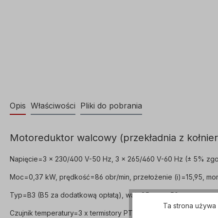
Opis
Właściwości
Pliki do pobrania
Motoreduktor walcowy (przekładnia z kołnier
Napięcie=3 x 230/400 V-50 Hz, 3 x 265/460 V-60 Hz (± 5% zgo
Moc=0,37 kW, prędkość=86 obr/min, przełożenie (i)=15,95, mo
Typ=B3 (B5 za dodatkową opłatą), wał=25 mm x 50 mm, waga=1
Ta strona używa 
Czujnik temperatury=3 x termistory PTC, tryb pracy=S1- 100% 