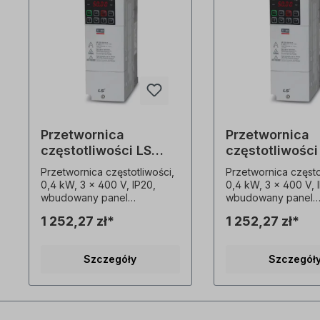
Przetwornica
Przetwornica
częstotliwości LS
częstotliwości
0004S100-4EOFNS
0004S100-4E
Przetwornica częstotliwości,
Przetwornica często
0,4 kW, 3 x 400 V, IP20,
0,4 kW, 3 x 400 V, 
wbudowany panel
wbudowany panel
sterowania LED, filtr EMC
sterowania LED, filt
1 252,27 zł*
1 252,27 zł*
(C3) rozszerzone funkcje
(C3) rozszerzone funkcje
sterowania
sterowania
bezczujnikowego wysoki
bezczujnikowego w
Szczegóły
Szczegół
moment rozruchowy 200%
moment rozruchow
nawet przy 0,5 Hz wysoka
nawet przy 0,5 Hz
gęstość mocy, kompaktowe
gęstość mocy, kom
wymiary, montaż przelotowy
wymiary, montaż pr
zintegrowany filtr EMC (C3)
zintegrowany filtr 