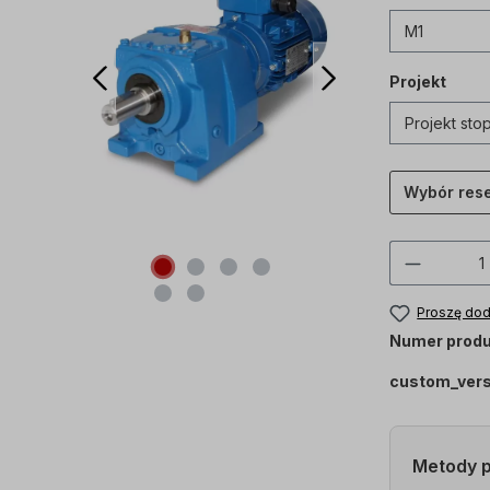
Projekt
Wybór res
Ilość p
Proszę dod
Numer produ
custom_ver
Metody p