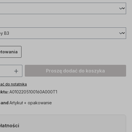
etowania
roduktu: Proszę wprowadzić żądaną wart
Proszę dodać do koszyka
ać do notatnika
ktu:
A0102205100160A000T1
sand
Artykuł + opakowanie
łatności