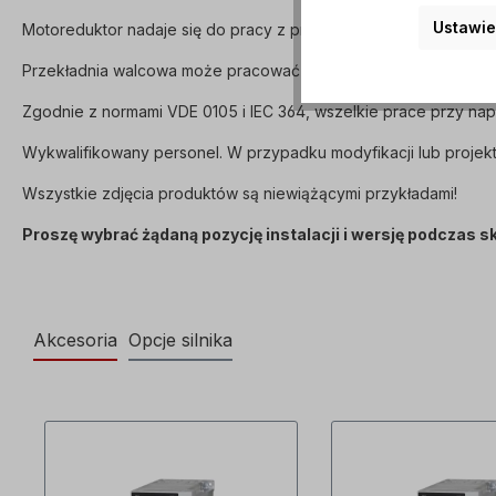
Ustawie
Motoreduktor nadaje się do pracy z przetwornicą częstotliwości
Przekładnia walcowa może pracować w obu kierunkach obrotu i 
Zgodnie z normami VDE 0105 i IEC 364, wszelkie prace przy n
Wykwalifikowany personel. W przypadku modyfikacji lub projekt
Wszystkie zdjęcia produktów są niewiążącymi przykładami!
Proszę wybrać żądaną pozycję instalacji i wersję podczas 
Akcesoria
Opcje silnika