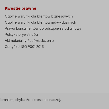
tor 3µF3x230/400
gęstość mocy, kompaktowe
30 W, 0,19 A/0,12 A,
wymiary, montaż przelotowy
Kwestie prawne
/min, 52 m3/h3x
zintegrowany filtr EMC (C3)
V-60 Hz, 40 W,
Zgodność z globalnymi
Ogólne warunki dla klientów biznesowych
, 3500 obr/min, 52
normami CE, UL, cUL Proszę
Ogólne warunki dla klientów indywidualnych
er RAL5010, długość
używać Heavy Duty 150%
a 185 mm, Ø
Prawo konsumentów do odstąpienia od umowy
przez 1 min lub Normal Duty
na 136 mm Aby
120% przez 1 min Funkcja
Polityka prywatności
wać wentylator
automatycznego dostrajania
Akt notarialny / zaświadczenie
ny, należy zdjąć
podczas postoju lub obrotu
wentylatora
Zintegrowane bezpieczne
Certyfikat ISO 9001:2015
entylatora. Jeśli nie
zatrzymanie "STO" (Safe
żyć
Torque Off), redundantne
nia,należy skrócić
obwody wejściowe
rzypadku
zintegrowany wyświetlacz z
a z silnikiem,
prostą obsługą, możliwy
or zewnętrzny może
zewnętrzny wyświetlacz
ież dostarczony
zdalny Funkcja
ny. Proszę wybrać
inteligentnego kopiowania,
dla której S100 nie musi być
pod napięciem prosta
wymiana wentylatora, z
automatycznie wyświetlanym
braniem, chyba że określono inaczej.
czasem wymiany Sekwencje
PLC programowalne za