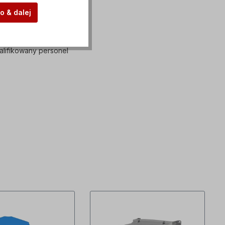
o & dalej
lifikowany personel