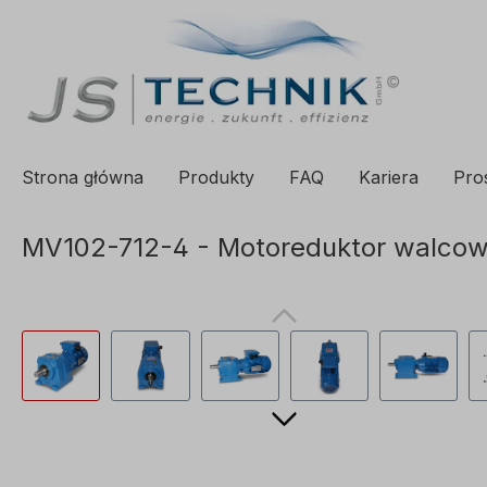
 wyszukiwania
Proszę przejść do głównej nawigacji
Strona główna
Produkty
FAQ
Kariera
Pro
MV102-712-4 - Motoreduktor walcowy