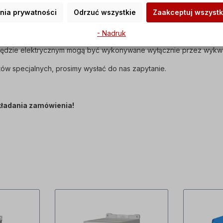
nia prywatności
Odrzuć wszystkie
Zaakceptuj wszystk
 i jest zgodny z normą IEC 60034-30:2008.
jest dostarczana z wlewem oleju.
- Nadruk
apędzie elektrycznym mogą być wykonywane wyłącznie przez wykwa
ów specjalnych, prosimy wysłać do nas zapytanie.
składania zamówienia!