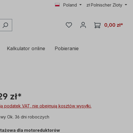
Poland
zł
Polnischer Zloty
0,00 zł*
Kalkulator online
Pobieranie
29 zł*
ą podatek VAT, nie obejmują kosztów wysyłki.
wy Ok. 36 dni roboczych
tażowa dla motoreduktorów