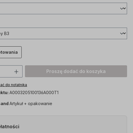
etowania
roduktu: Proszę wprowadzić żądaną wart
Proszę dodać do koszyka
ać do notatnika
ktu:
A0003205100136A000T1
sand
Artykuł + opakowanie
łatności