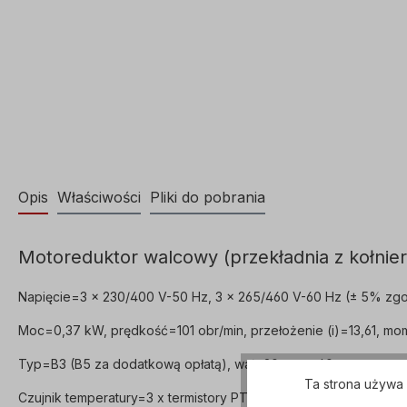
Opis
Właściwości
Pliki do pobrania
Motoreduktor walcowy (przekładnia z kołnier
Napięcie=3 x 230/400 V-50 Hz, 3 x 265/460 V-60 Hz (± 5% zgo
Moc=0,37 kW, prędkość=101 obr/min, przełożenie (i)=13,61, mo
Typ=B3 (B5 za dodatkową opłatą), wał=20 mm x 40 mm, waga=
Ta strona używa 
Czujnik temperatury=3 x termistory PTC, tryb pracy=S1- 100% 