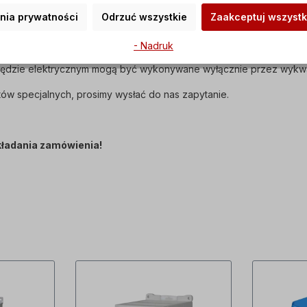
nia prywatności
Odrzuć wszystkie
Zaakceptuj wszystk
 i jest zgodny z normą IEC 60034-30:2008.
jest dostarczana z wlewem oleju.
- Nadruk
apędzie elektrycznym mogą być wykonywane wyłącznie przez wykwa
ów specjalnych, prosimy wysłać do nas zapytanie.
składania zamówienia!