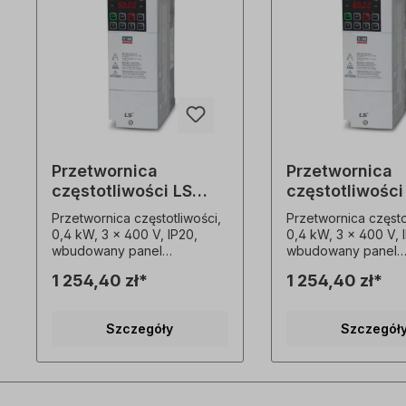
Przetwornica
Przetwornica
częstotliwości LS
częstotliwości
0004S100-4EOFNS
0004S100-4E
Przetwornica częstotliwości,
Przetwornica często
0,4 kW, 3 x 400 V, IP20,
0,4 kW, 3 x 400 V, 
wbudowany panel
wbudowany panel
sterowania LED, filtr EMC
sterowania LED, filt
1 254,40 zł*
1 254,40 zł*
(C3) rozszerzone funkcje
(C3) rozszerzone funkcje
sterowania
sterowania
bezczujnikowego wysoki
bezczujnikowego w
Szczegóły
Szczegół
moment rozruchowy 200%
moment rozruchow
nawet przy 0,5 Hz wysoka
nawet przy 0,5 Hz
gęstość mocy, kompaktowe
gęstość mocy, kom
wymiary, montaż przelotowy
wymiary, montaż pr
zintegrowany filtr EMC (C3)
zintegrowany filtr 