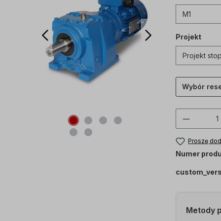
Projekt
Wybór res
Ilość p
Proszę dod
Numer produ
custom_ver
Metody p