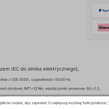
zem IEC do silnika elektrycznego),
dnie z VDE 0530), częstotliwość=50/60 Hz.
ment obrotowy (M²)=32 Nm, współczynnik serwisowy (fs)=2,5,
17,7 kg, wykończenie farbą=RAL5010.
plików cookie, aby zapewnić Ci najlepszą możliwą funkcjonalność.
ED, skrzynka zaciskowa=górna (obrotowa).