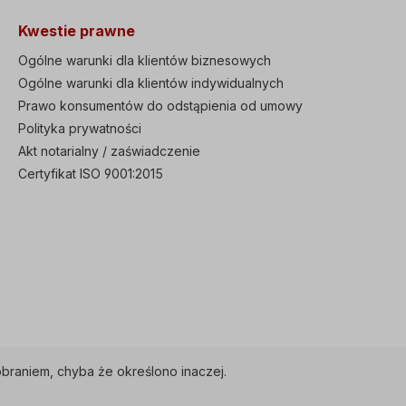
tor 3µF3x230/400
gęstość mocy, kompaktowe
30 W, 0,19 A/0,12 A,
wymiary, montaż przelotowy
Kwestie prawne
/min, 52 m3/h3x
zintegrowany filtr EMC (C3)
V-60 Hz, 40 W,
Zgodność z globalnymi
Ogólne warunki dla klientów biznesowych
, 3500 obr/min, 52
normami CE, UL, cUL Proszę
Ogólne warunki dla klientów indywidualnych
er RAL5010, długość
używać Heavy Duty 150%
a 185 mm, Ø
Prawo konsumentów do odstąpienia od umowy
przez 1 min lub Normal Duty
na 136 mm Aby
120% przez 1 min Funkcja
Polityka prywatności
wać wentylator
automatycznego dostrajania
Akt notarialny / zaświadczenie
ny, należy zdjąć
podczas postoju lub obrotu
wentylatora
Zintegrowane bezpieczne
Certyfikat ISO 9001:2015
entylatora. Jeśli nie
zatrzymanie "STO" (Safe
żyć
Torque Off), redundantne
nia,należy skrócić
obwody wejściowe
rzypadku
zintegrowany wyświetlacz z
a z silnikiem,
prostą obsługą, możliwy
or zewnętrzny może
zewnętrzny wyświetlacz
ież dostarczony
zdalny Funkcja
ny. Proszę wybrać
inteligentnego kopiowania,
dla której S100 nie musi być
pod napięciem prosta
wymiana wentylatora, z
automatycznie wyświetlanym
braniem, chyba że określono inaczej.
czasem wymiany Sekwencje
PLC programowalne za