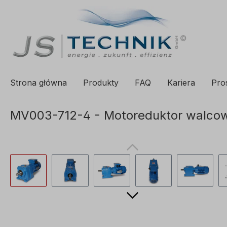
 wyszukiwania
Proszę przejść do głównej nawigacji
Strona główna
Produkty
FAQ
Kariera
Pro
MV003-712-4 - Motoreduktor walcowy