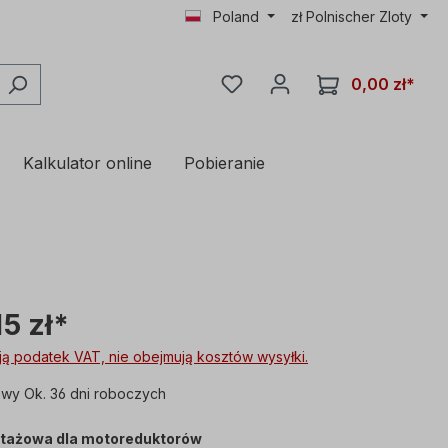
Poland
zł
Polnischer Zloty
0,00 zł*
Kalkulator online
Pobieranie
15 zł*
ą podatek VAT, nie obejmują kosztów wysyłki.
wy Ok. 36 dni roboczych
tażowa dla motoreduktorów