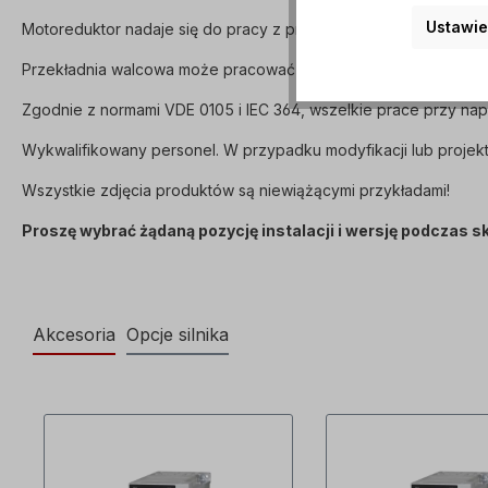
Ustawie
Motoreduktor nadaje się do pracy z przetwornicą częstotliwości
Przekładnia walcowa może pracować w obu kierunkach obrotu i 
Zgodnie z normami VDE 0105 i IEC 364, wszelkie prace przy n
Wykwalifikowany personel. W przypadku modyfikacji lub projekt
Wszystkie zdjęcia produktów są niewiążącymi przykładami!
Proszę wybrać żądaną pozycję instalacji i wersję podczas 
Akcesoria
Opcje silnika