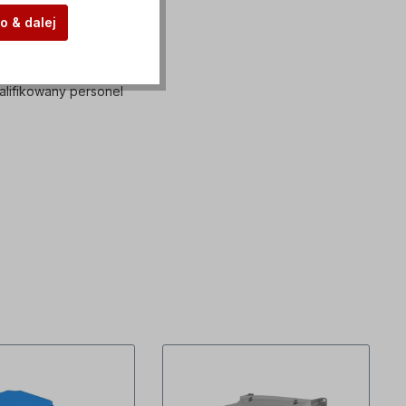
o & dalej
lifikowany personel