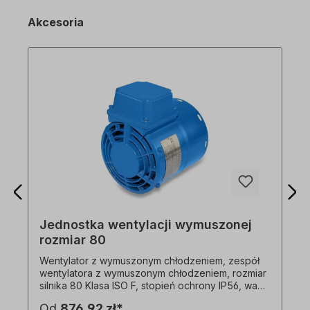
Akcesoria
Jednostka wentylacji wymuszonej
rozmiar 80
Wentylator z wymuszonym chłodzeniem, zespół
wentylatora z wymuszonym chłodzeniem, rozmiar
silnika 80 Klasa ISO F, stopień ochrony IP56, waga
2,7 kg, wielonapięciowy. 1x230 V-50 Hz, 35 W,
Od
876,92 zł*