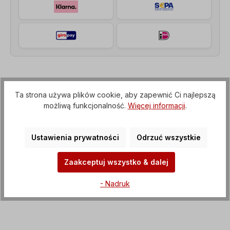
Opis
Ta strona używa plików cookie, aby zapewnić Ci najlepszą
Motoreduktor walcowy (przekładnia z kołnierzem
możliwą funkcjonalność.
Więcej informacji
.
IEC do silnika elektrycznego), Napięcie=3 x
230/400 V-50 Hz, 3 x 265/460 V-60…
Więcej
Ustawienia prywatności
Odrzuć wszystkie
Właściwości
Zaakceptuj wszystko & dalej
Pliki do pobrania
- Nadruk