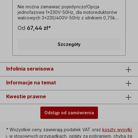
Nie można zamawiać pojedynczo!Opcja
jednofazowa 1x230V-50Hz, dla motoreduktorów
walcowych 3x230/400V-50Hz z silnikiem 0,75kW
w wersji 4-biegunowej, z kondensatorem
Od
67,44 zł*
roboczym i rozruchowym. ! Proszę używać
napędu tylko pod obciążeniem, moment
rozruchowy jest niższy niż w przypadku silnika
Szczegóły
trójfazowego! ! Dostępne tylko za dodatkową
opłatą za silnik i tylko w połączeniu z
odpowiednim motoreduktorem trójfazowym! ! Nie
można łączyć z opcją silnika z hamulcem!
Wszystkie zdjęcia produktów są niewiążącymi
Infolinia serwisowa
przykładami! Zastrzega się prawo do zmian
technicznych. Opcjonalnie: Włącznik/wyłącznik z
Informacje na temat
przełącznikiem zmiany kierunku obrotów
lewo/prawo, wyzwalacz podnapięciowy, Wtyczka
kołnierzowa=1 x 230 V, zdolność przełączania=16
Kwestie prawne
A, temperatura otoczenia=-5°C do +40°C, Kabel
między silnikiem a obudową przełącznika=ok. 90
cm.
Odstąp od zamówienia
* Wszystkie ceny zawierają podatek VAT oraz
koszty wysyłki
i, w stosownych przypadkach, opłaty za pobraniem, chyba że