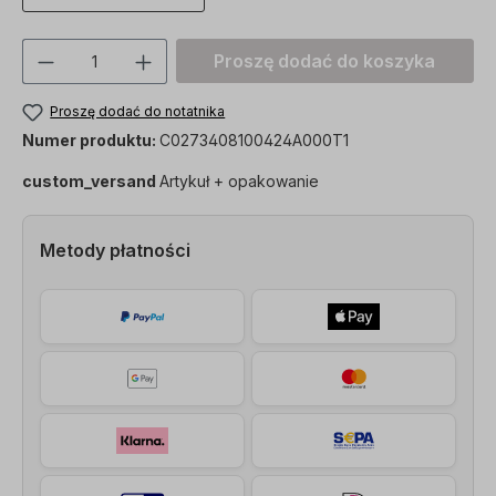
Ilość produktu: Proszę wprowadzić żądan
Proszę dodać do koszyka
Proszę dodać do notatnika
Numer produktu:
C0273408100424A000T1
custom_versand
Artykuł + opakowanie
Metody płatności