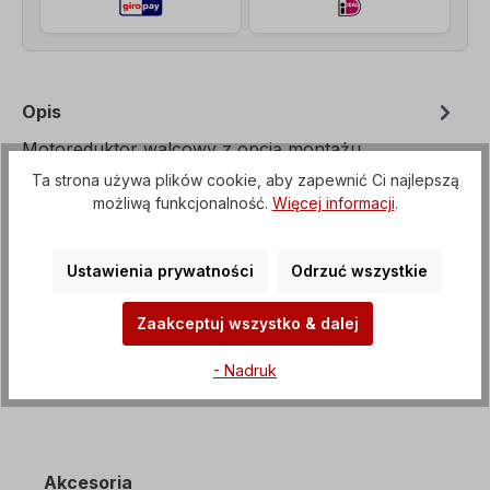
Opis
Motoreduktor walcowy z opcją montażu
kołnierzowego od B3 do B35, Napięcie=3 x
Ta strona używa plików cookie, aby zapewnić Ci najlepszą
230/400 V-50 Hz, 3 x 265/460 V-60 Hz (± 5%
możliwą funkcjonalność.
Więcej informacji
.
zgo…
Więcej
Właściwości
Ustawienia prywatności
Odrzuć wszystkie
Pliki do pobrania
Zaakceptuj wszystko & dalej
- Nadruk
Akcesoria