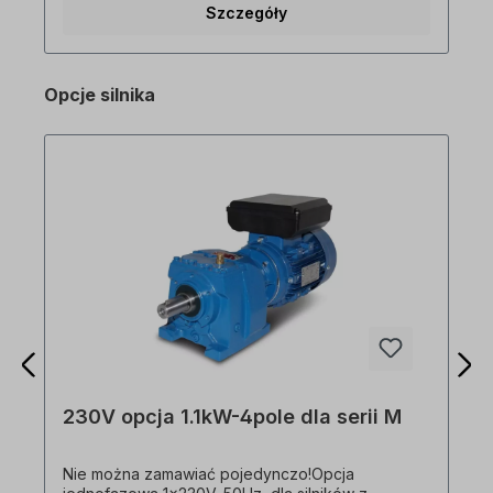
Szczegóły
10V), 1x AO (0-10V) - Czoper hamowania dla
wersji 1. 5kW, 2. 2kW - Przeciążalność 150 %
przez 1 min.5kW i 2,2kW - Zdolność
przeciążeniowa 150% przez 1 min -
Opcje silnika
Programowanie za pomocą oprogramowania
operacyjnego DriveView9 przez złącze RJ45 na
M100 (tylko wersja Advanced! Wersja
standardowa nie posiada interfejsu RJ45! Proszę
wybrać wersję) Wyciąg z funkcji specjalnych: -
Hamowanie prądem stałym - Tryb Jog - Tryb 3-
przewodowy - Tryb Dwell - Kompensacja
poślizgu - Sterowanie PID - Tryb
energooszczędny - Wyszukiwanie prędkości -
Automatyczny restart proszę kupić przemiennik
częstotliwości 1,5 kW (jednofazowy) w korzystnej
cenie!
230V opcja 1.1kW-4pole dla serii M
Nie można zamawiać pojedynczo!Opcja