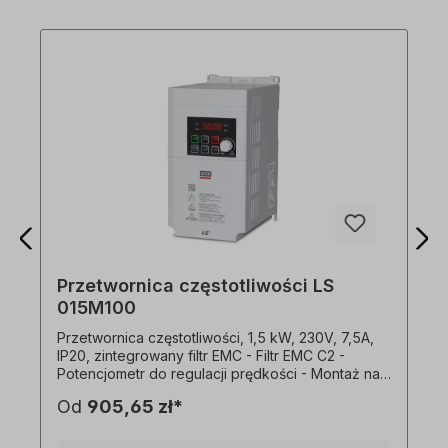
Przetwornica częstotliwości LS
015M100
Przetwornica częstotliwości, 1,5 kW, 230V, 7,5A,
IP20, zintegrowany filtr EMC - Filtr EMC C2 -
Potencjometr do regulacji prędkości - Montaż na
płycie montażowej lub szynie DIN - Możliwość
Od
905,65 zł*
montażu obok siebie (odległość między
przemiennikami 2 mm) - Proste podłączenie przez
port RJ45 - Standardowe IO: 3x DI, 1x DO, 1x AI (0-