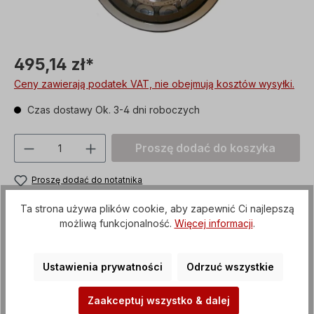
495,14 zł*
Ceny zawierają podatek VAT, nie obejmują kosztów wysyłki.
Czas dostawy Ok. 3-4 dni roboczych
Ilość produktu: Proszę wprowadzić żądan
Proszę dodać do koszyka
Proszę dodać do notatnika
Numer produktu:
Z63092RSC3
Ta strona używa plików cookie, aby zapewnić Ci najlepszą
możliwą funkcjonalność.
Więcej informacji
.
Metody płatności
Ustawienia prywatności
Odrzuć wszystkie
Zaakceptuj wszystko & dalej