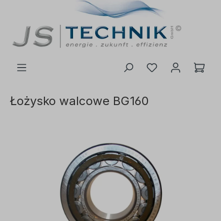
ć do głównej treści
Łożysko walcowe BG160