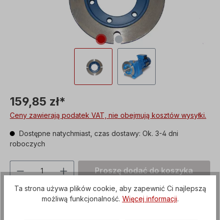
159,85 zł*
Ceny zawierają podatek VAT, nie obejmują kosztów wysyłki.
Dostępne natychmiast, czas dostawy: Ok. 3-4 dni
roboczych
Ilość produktu: Proszę wprowadzić żądan
Proszę dodać do koszyka
Ta strona używa plików cookie, aby zapewnić Ci najlepszą
Proszę dodać do notatnika
możliwą funkcjonalność.
Więcej informacji
.
Numer produktu:
CAF002003115140