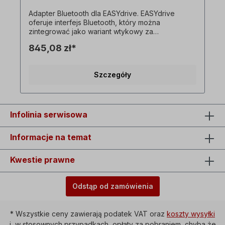
Adapter Bluetooth dla EASYdrive. EASYdrive
oferuje interfejs Bluetooth, który można
zintegrować jako wariant wtykowy za
pośrednictwem złącza M12 może być
845,08 zł*
zintegrowany. -tylko za dopłatą, nie można
zamówić indywidualnie- (Ilustracja przedstawia
tylko przykładowy produkt) Wszystkie zdjęcia
Szczegóły
produktów są niewiążącymi przykładami!
Zastrzega się prawo do zmian technicznych.
Infolinia serwisowa
Informacje na temat
Kwestie prawne
Odstąp od zamówienia
* Wszystkie ceny zawierają podatek VAT oraz
koszty wysyłki
i, w stosownych przypadkach, opłaty za pobraniem, chyba że