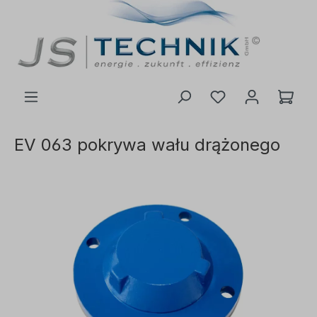
ć do głównej treści
EV 063 pokrywa wału drążonego