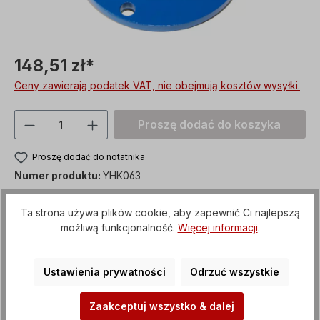
148,51 zł*
Ceny zawierają podatek VAT, nie obejmują kosztów wysyłki.
Ilość produktu: Proszę wprowadzić żądan
Proszę dodać do koszyka
Proszę dodać do notatnika
Numer produktu:
YHK063
custom_versand
Artykuł + opakowanie
Ta strona używa plików cookie, aby zapewnić Ci najlepszą
możliwą funkcjonalność.
Więcej informacji
.
Metody płatności
Ustawienia prywatności
Odrzuć wszystkie
Zaakceptuj wszystko & dalej