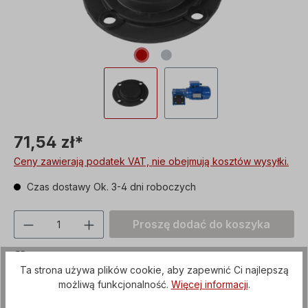
71,54 zł*
Ceny zawierają podatek VAT, nie obejmują kosztów wysyłki.
Czas dostawy Ok. 3-4 dni roboczych
Ilość produktu: Proszę wprowadzić żądan
Proszę dodać do koszyka
Proszę dodać do notatnika
Ta strona używa plików cookie, aby zapewnić Ci najlepszą
Numer produktu:
CHK05
możliwą funkcjonalność.
Więcej informacji
.
custom_versand
Artykuł + opakowanie