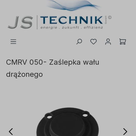
ć do głównej treści
CMRV 050- Zaślepka wału
drążonego