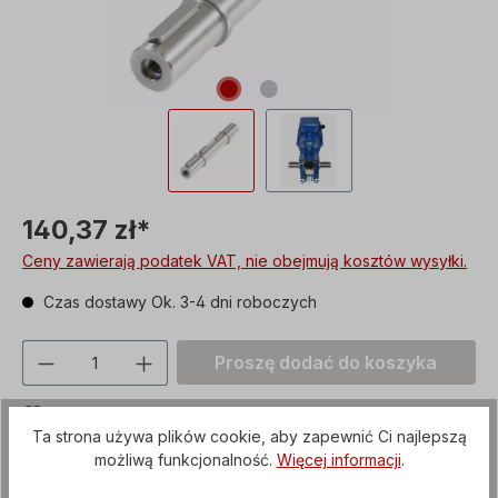
140,37 zł*
Ceny zawierają podatek VAT, nie obejmują kosztów wysyłki.
Czas dostawy Ok. 3-4 dni roboczych
Ilość produktu: Proszę wprowadzić żądan
Proszę dodać do koszyka
Proszę dodać do notatnika
Ta strona używa plików cookie, aby zapewnić Ci najlepszą
Numer produktu:
CAW05.AB
możliwą funkcjonalność.
Więcej informacji
.
custom_versand
Artykuł + opakowanie